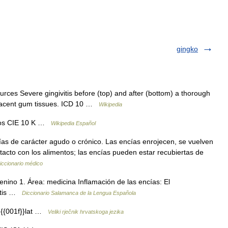
gingko
urces Severe gingivitis before (top) and after (bottom) a thorough
djacent gum tissues. ICD 10 …
Wikipedia
rnos CIE 10 K …
Wikipedia Español
ías de carácter agudo o crónico. Las encías enrojecen, se vuelven
acto con los alimentos; las encías pueden estar recubiertas de
iccionario médico
menino 1. Área: medicina Inflamación de las encías: El
vitis …
Diccionario Salamanca de la Lengua Española
 {{001f}}lat …
Veliki rječnik hrvatskoga jezika