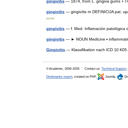
gingivitis
— 1874, from L. gingiva gums + IT
gingivitis
— gingivìtis m DEFINICIJA pat. up
portal
gingivitis
— f. Med. Inflamación patológica
gingivitis
— ► NOUN Medicine ▪ inflammat
Gingivitis
— Klassifikation nach ICD 10 K05.
© Academic, 2000-2026
Contact us:
Technical Support
,
Dictionaries export
, created on PHP,
Joomla,
Dr