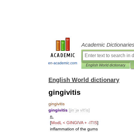
Academic Dictionarie
en-academic.com
English World dictionary
English World dictionary
gingivitis
gingivitis
gingivitis
[
jin΄jə
vīt
′
is
]
n
.
[
ModL
<
GINGIVA
+
-
ITIS
]
inflammation
of
the
gums