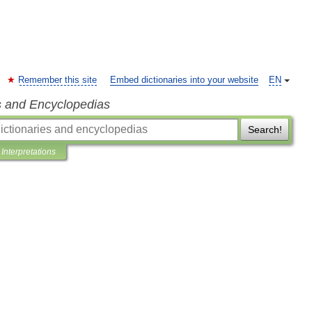
Remember this site
Embed dictionaries into your website
EN
s and Encyclopedias
Search!
Interpretations