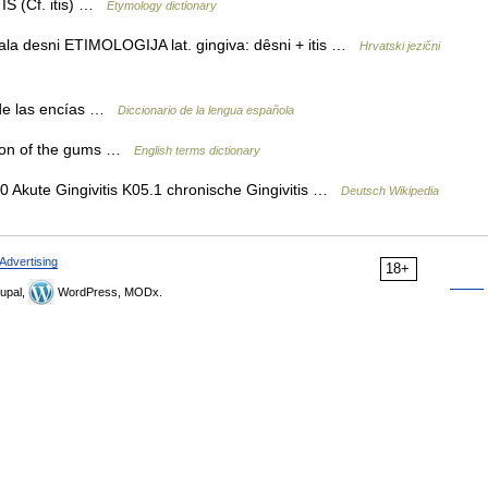
IS (Cf. itis) …
Etymology dictionary
ala desni ETIMOLOGIJA lat. gingiva: dȇsni + itis …
Hrvatski jezični
 de las encías …
Diccionario de la lengua española
ion of the gums …
English terms dictionary
0 Akute Gingivitis K05.1 chronische Gingivitis …
Deutsch Wikipedia
Advertising
18+
upal,
WordPress, MODx.