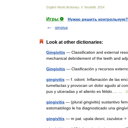
English
World
dictionary
.
V
.
Neufeldt
.
2014
.
Игры ⚽
Нужно решить контрольную?
gingiva
Look at other dictionaries:
Gingivitis
— Classification and external reso
mechanical debridement of the teeth and a
Gingivitis
— Clasificación y recursos exte
gingivitis
— f. odont. Inflamación de las enc
tumefactas y provocan un dolor agudo al cont
pus y ulceradas y el aliento es fétido.… …
D
gingivitis
— (plural gingivitis) sustantivo fe
estomatólogo le ha diagnosticado una gingi
gingivìtis
— m pat. upala desni; zazubice ✧